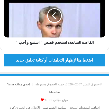
ع
ل
ة
ق
:
ا
ت
ع
ع
د
ل
ة
م
ا
ب
ل
ع
س
القاعدة السابعة: استخدم قصص " استمع و أجب "
م
ا
ق
ب
ع
اضغط هنا لإظهار التعليقات أو كتابة تعليق جديد
ة
:
ا
س
ت
© حقوق النشر 2007 - 2026، جميع الحقوق محفوظة |
إحدى مواقع Yaser
خ
Maadan
د
م
موقع مجّاني 100%
ق
اتفاقية استخدام الموقع
سياسة الخصوصية
الإعلان في إنجليزي.كوم
ص