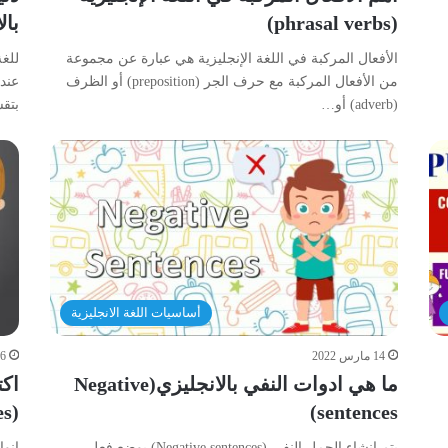
(phrasal verbs)
بالانج
الأفعال المركبة في اللغة الإنجليزية هي عبارة عن مجموعة
للغة
من الأفعال المركبة مع حرف الجر (preposition) أو الظرف
عند 
(adverb) أو…
بتق
أساسيات اللغة الانجليزية
14 مارس 2022
6 مارس 2022
ما هي ادوات النفي بالانجليزي(Negative
اكت
sentences)
(Types of Sentences) في عشر دقائق
يتم إنشاء الجمل النفي (Negative sentences) بوضع فعل