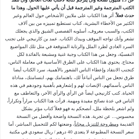
عن 15 مليون نسخة وأن يترجم كتابه لأغلب لغات العالم، وأن تنفذ
الكتب المترجمة وغير المترجمة قبل أن يأتي عليها الحول. وهذا ما
حدث فعلاً.
أثر هذا الكتاب على ملايين الأشخاص حول العالم وغير
الكثير من
الأخطاء البشرية، كتاب تستطيع تمييزه من بين آلاف
الكتب، والسبب معروف، أسلوبه القصصي الشيق والذي يجعلك
تشعر وأنك تواجه الموقف وبيدك الكتاب. عمد بن كارنيجي على تجنب
السرد العادي لطرد الملل والرتابة المتوقعة في مثل تلك المواضيع
النفسيّة، وجعل من هذا الكتاب وجبة غنية ومشبعة بالفائدة لكل
محتاج. يحتوي هذا الكتاب على الطرق الأساسية في معاملة الناس،
كتجنب الانتقاد وإعطاء الناس الشعور بالأهمية، سرد الكتاب أيضا
طرق تجعل من الناس أتباعاً لك، باهتمامك بهم، ابتسامتك، مناداة
الناس بأسمائهم، الإنصات لهم و إشعارهم بأهمية وجودهم في هذه
الحياة. كتب كارنيجي ايضاً عن الرأي والرأي الآخر، والتعاطف مع
الناس في عدة نصائح مفيدة ومهمة. قرأت هذا الكتاب مراراً وتكراراً،
ولم اشعر بلحظة ملل، أنصحكم به فهو فعلاً كتاب مؤثر بشكل
محسوس… عن تجربة. هذه النسخة واضحة وأفضل من النسخة
القديمة و
مطروحة للتنزيل مجاناً
، وضعتها لكم للتحميل المباشر، أما
سعر النسخة المطبوعة لا يتعدى 40 درهم / ريال سعودي في مكتبة