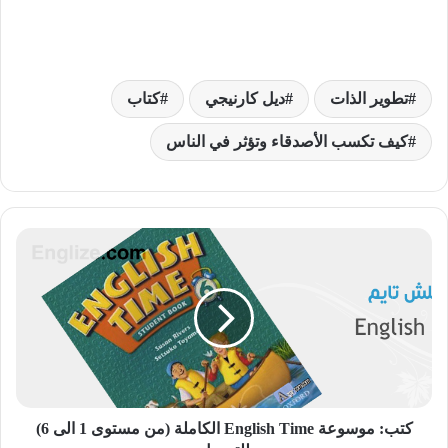
تطوير الذات
ديل كارنيجي
كتاب
كيف تكسب الأصدقاء وتؤثر في الناس
ك
ت
ب
:
م
و
س
و
ع
ة
كتب: موسوعة English Time الكاملة (من مستوى 1 الى 6)