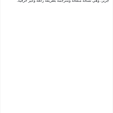
جرير، وهي نسخة منقحة ومترجمة بطريقة رائعة وغير حرفية.