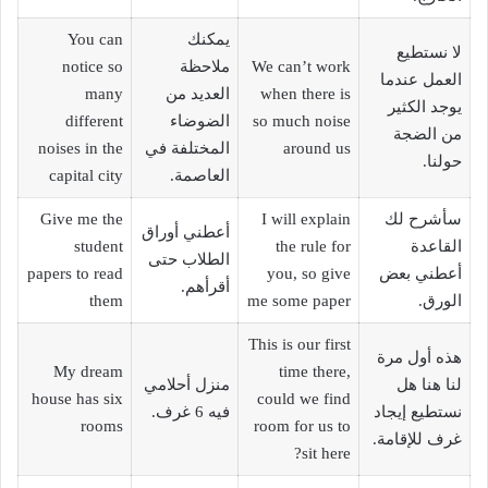
يمكنك
You can
لا نستطيع
We can’t work
ملاحظة
notice so
العمل عندما
when there is
العديد من
many
يوجد الكثير
so much noise
الضوضاء
different
من الضجة
around us
المختلفة في
noises in the
حولنا.
العاصمة.
capital city
سأشرح لك
I will explain
Give me the
أعطني أوراق
القاعدة
the rule for
student
الطلاب حتى
أعطني بعض
you, so give
papers to read
أقرأهم.
الورق.
me some paper
them
This is our first
هذه أول مرة
My dream
time there,
لنا هنا هل
منزل أحلامي
house has six
could we find
نستطيع إيجاد
فيه 6 غرف.
rooms
room for us to
غرف للإقامة.
sit here?