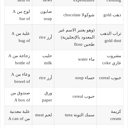
item of
news
expenditure
clothing
صابون
لوح من A
ذهب gold
شوكولا chocolate
bar of
soap
(وهو يعتبر الاسم غير
تراب الذهب
علبة من A
المعدود بالإنجليزية)
أرز rice
bag of
gold dust
طحين flour
مشروب
حليب
زجاجة من A
ماء water
غازي coke
milk
bottle of
وعاء من A
حبوب cereal
حساء soup
أرز rice
bowel of
ورق
صندوق من
حبوب cereal
A box of
paper
كريمة
علبة معدنية
سمك التونة tuna
لحم meat
cream
من A can of