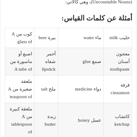
(Uncountable Nouns)، وهي كالآتي:
أمثلة عن كلمات القياس:
كوب من A
حليب milk
ماء water
بيرة beer
glass of
معجون
أحمر
اصبع أو
أسنان
صمغ glue
شفاه
ماسورة من
A tube of
lipstick
toothpaste
ملعقة
قرفة
دواء medicine
ملح salt
صغيرة من A
cinnamon
teaspoon of
ملعقة كبيرة
كاتشاب
زبدة
من A
عسل honey
tablespoon
butter
ketchup
of