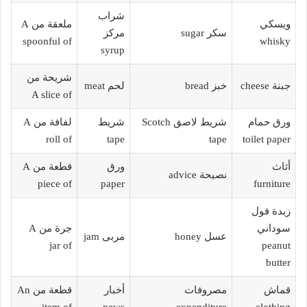
شراب
ويسكي
ملعقة من A
سكر sugar
مركز
spoonful of
whisky
syrup
شريحة من
جبنة cheese
خبز bread
لحم meat
A slice of
ورق حمام
شريط لاصق Scotch
شريط
لفافة من A
roll of
tape
tape
toilet paper
أثاث
ورق
قطعة من A
نصيحة advice
piece of
paper
furniture
زبدة فول
سوداني
جرة من A
عسل honey
مربى jam
jar of
peanut
butter
قماش
مصروفات
أخبار
قطعة من An