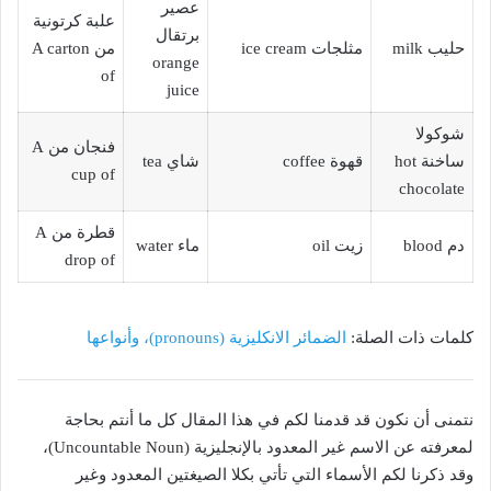
عصير
علبة كرتونية
برتقال
حليب milk
مثلجات ice cream
من A carton
orange
of
juice
شوكولا
فنجان من A
ساخنة hot
قهوة coffee
شاي tea
cup of
chocolate
قطرة من A
دم blood
زيت oil
ماء water
drop of
كلمات ذات الصلة:
الضمائر الانكليزية (pronouns)، وأنواعها
نتمنى أن نكون قد قدمنا لكم في هذا المقال كل ما أنتم بحاجة
لمعرفته عن الاسم غير المعدود بالإنجليزية (Uncountable Noun)،
وقد ذكرنا لكم الأسماء التي تأتي بكلا الصيغتين المعدود وغير