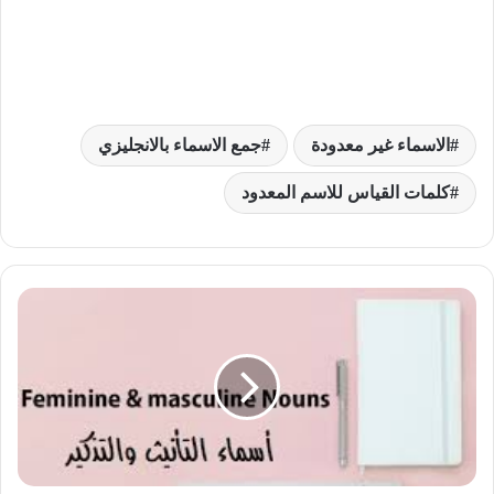
الاسماء غير معدودة
جمع الاسماء بالانجليزي
كلمات القياس للاسم المعدود
كيف
تتم
صياغة
المؤنث
في
اللغة
الانجليزية
(Feminine)