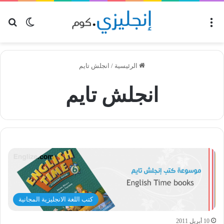
القائمة
بح
الوضع ا
الرئيسية
/
انجلش تايم
انجلش تايم
كتب اللغة الانجليزية المجانية
10 أبريل 2011